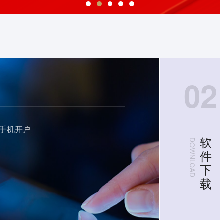
02
手机开户
软
DOWNLOAD
件
下
载