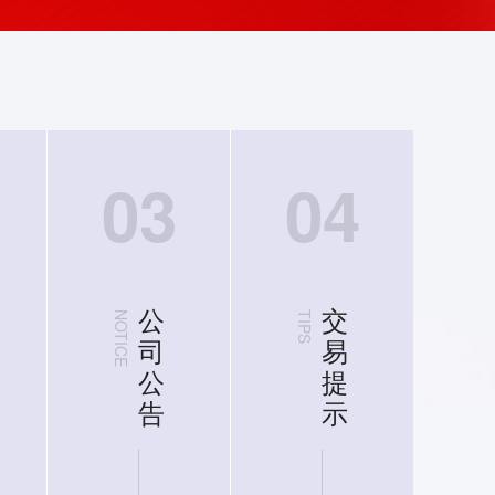
03
04
软件下载
公司公告
交
行情软件
关于做好市场风险控制工作的
交易软件
今日保
公
交
知
NOTICE
TIPS
手机软件
模拟软件
今日保
司
易
工具软件
公
提
关于调整20号胶期货相关合
跌停板幅度和保证金比例的通
告
示
详
详情
详情