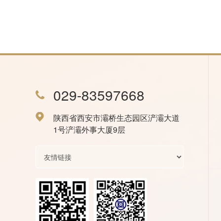
029-83597668
陕西省西安市灞桥生态园区浐灞大道
1号浐灞外事大厦9层