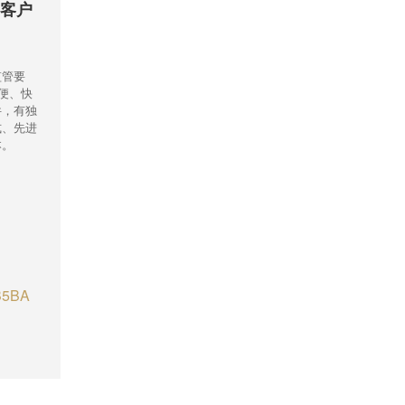
易客户
监管要
方便、快
件，有独
式、先进
本。
B5BA