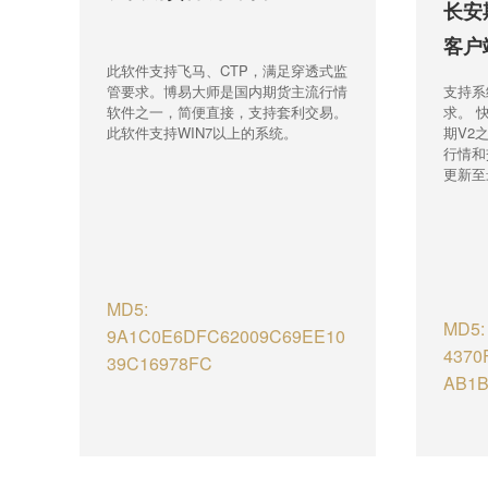
长安
客户
此软件支持飞马、CTP，满足穿透式监
支持系
管要求。博易大师是国内期货主流行情
求。 
软件之一，简便直接，支持套利交易。
期V2
此软件支持WIN7以上的系统。
行情和
更新至
MD5:
MD5:
9A1C0E6DFC62009C69EE10
4370
39C16978FC
AB1B