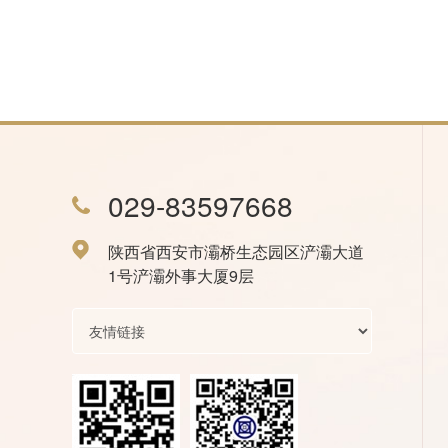
029-83597668
陕西省西安市灞桥生态园区浐灞大道
1号浐灞外事大厦9层