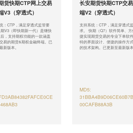
期货快期CTP网上交易
长安期货快期CTP交
端V3（穿透式）
端V2（穿透式）
统：CTP，满足穿透式监管要
支持系统：CTP，满足穿透式
快期V3（即快期新一代）是继快
求。 快期（Q7）软件简单、
之后，支持期权功能的一款涵盖
捷实现期货交易的专业下单软
交易的期货&期权金融终端。已
特的界面设计、便捷的操作方
最新版本。
的技术架构。已更新至最新版
MD5:
FD3AB84382FAFCE0CE
31BBA4B9D06CE60B7
468AB3
00CAFB88A3B